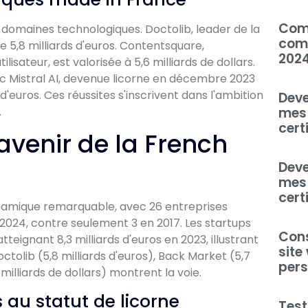
Com
s domaines technologiques. Doctolib, leader de la
comp
e 5,8 milliards d'euros. Contentsquare,
202
lisateur, est valorisée à 5,6 milliards de dollars.
avec Mistral AI, devenue licorne en décembre 2023
d'euros. Ces réussites s'inscrivent dans l'ambition
Deve
mes 
.
cert
avenir de la French
Deve
mes 
cert
namique remarquable, avec 26 entreprises
n 2024, contre seulement 3 en 2017. Les startups
Cons
tteignant 8,3 milliards d'euros en 2023, illustrant
site
ctolib (5,8 milliards d'euros), Back Market (5,7
pers
milliards de dollars) montrent la voie.
 au statut de licorne
Test