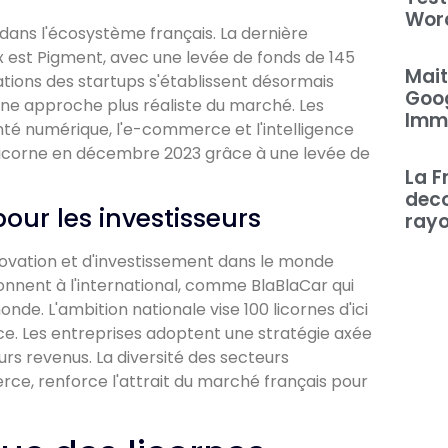
Word
 dans l'écosystème français. La dernière
ux est Pigment, avec une levée de fonds de 145
Mait
isations des startups s'établissent désormais
Goog
 une approche plus réaliste du marché. Les
Imm
anté numérique, l'e-commerce et l'intelligence
ue licorne en décembre 2023 grâce à une levée de
La F
deco
pour les investisseurs
rayo
ovation et d'investissement dans le monde
onnent à l'international, comme BlaBlaCar qui
onde. L'ambition nationale vise 100 licornes d'ici
ce. Les entreprises adoptent une stratégie axée
eurs revenus. La diversité des secteurs
ce, renforce l'attrait du marché français pour