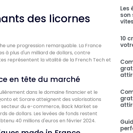
Les 
son 
ants des licornes
vite
10 c
votr
che une progression remarquable. La France
à plus d'un milliard de dollars, contre
es représentent la vitalité de la French Tech et
Comm
grat
atti
rce en tête du marché
Comm
culièrement dans le domaine financier et le
grat
to et Sorare atteignent des valorisations
atti
s le secteur du e-commerce, Back Market se
ards de dollars. Les levées de fonds restent
btenu 40 millions d'euros en février 2024.
Guid
perf
giques made in France