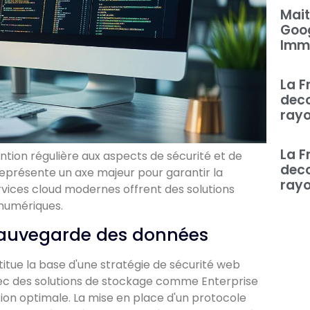
Mait
Goog
Imm
La F
deco
rayo
La F
ntion régulière aux aspects de sécurité et de
deco
eprésente un axe majeur pour garantir la
rayo
ervices cloud modernes offrent des solutions
 numériques.
sauvegarde des données
itue la base d'une stratégie de sécurité web
 avec des solutions de stockage comme Enterprise
ion optimale. La mise en place d'un protocole