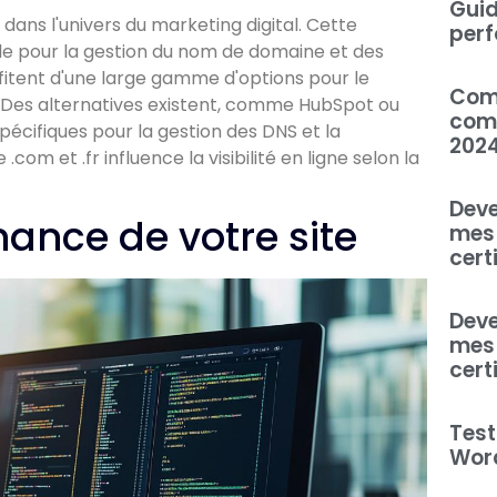
Guid
ans l'univers du marketing digital. Cette
perf
ble pour la gestion du nom de domaine et des
ofitent d'une large gamme d'options pour le
Com
 Des alternatives existent, comme HubSpot ou
comp
écifiques pour la gestion des DNS et la
202
.com et .fr influence la visibilité en ligne selon la
Deve
nance de votre site
mes 
cert
Deve
mes 
cert
Test
Word