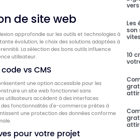
vers
on de site web
Les 
son 
lexion approfondie sur les outils et technologies à
vite
tante évolution, le choix des solutions adaptées à
rennité. La sélection des bons outils influence
10 c
ence utilisateur.
votr
s code vs CMS
Comm
résentent une option accessible pour les
grat
nstruire un site web fonctionnel sans
atti
s utilisateurs accèdent à des interfaces
et des fonctionnalités d'e-commerce prêtes à
Comm
rantissent une protection des données conforme
grat
male.
atti
ves pour votre projet